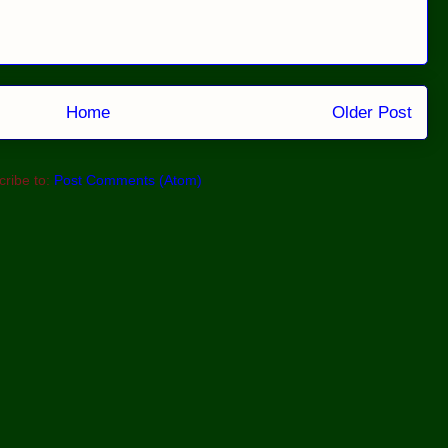
Home
Older Post
ribe to:
Post Comments (Atom)