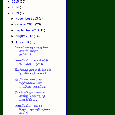
►
2015
(56)
►
2014
(58)
▼
2013
(89)
►
November 2013
(7)
►
October 2013
(23)
►
September 2013
(15)
►
August 2013
(14)
▼
July 2013
(13)
“காமம்” என்னும் ஈற்றுப்பெயர்
கொண்டமைந்த
இடப்பெயர்...
குளக்கோட்டன் காலம் பற்றிய
ஆய்வுகள் - பகுதி.6
இலங்கைத் தமிழர் இடப்பெயர்
ஆய்வில் - தம்பலகாமம் ...
திருகோணமலை முதல்
திருக்கோயில் வரை
நடைபெற்ற குளக்கோ...
நிலாவெளி தான சாசனம்
சொல்லும் வரலாறு @
வரலாற்றில் த...
குளக்கோட்டன் வகுத்த
அருவ, உருவ வழிபாடுகள்
பகுதி 4