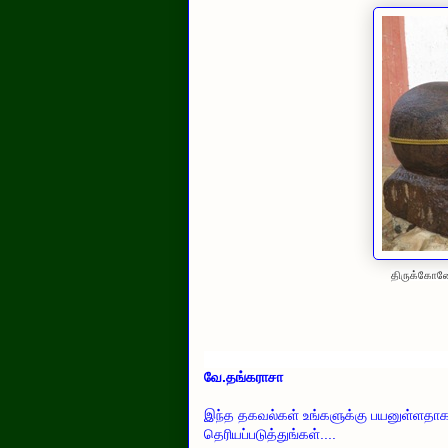
திருக்கோணே
வே.தங்கராசா
இந்த தகவல்கள் உங்களுக்கு பயனுள்ளதாக இ
தெரியப்படுத்துங்கள்....