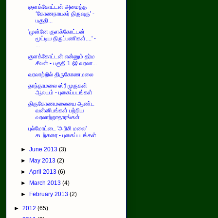
குளக்கோட்டன் அமைத்த
‘கோணநாயகர் திருவுரு' -
பகுதி...
'முன்னே குளக்கோட்டன்
மூட்டிய திருப்பணிகள்....' -
...
குளக்கோட்டன் என்னும் தர்ம
சீலன் - பகுதி 1 @ வரலா...
வரலாற்றில் திருகோணமலை
தாந்தாமலை ஸ்ரீ முருகன்
ஆலயம் - புகைப்படங்கள்
திருகோணமலையை ஆண்ட
வன்னிபங்கள் பற்றிய
வரலாற்றாதாரங்கள்
புல்மோட்டை 'அரிசி மலை'
கடற்கரை - புகைப்படங்கள்
►
June 2013
(3)
►
May 2013
(2)
►
April 2013
(6)
►
March 2013
(4)
►
February 2013
(2)
►
2012
(65)