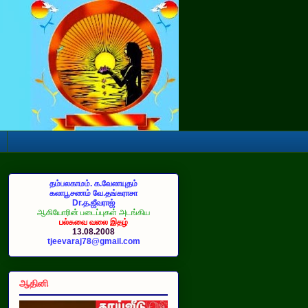
தம்பலகாமம். க.வேலாயுதம்
கலாபூசணம் வே.தங்கராசா
Dr.த.ஜீவராஜ்
ஆகியோரின் படைப்புகள் அடங்கிய
பல்சுவை வலை இதழ்
13.08.2008
tjeevaraj78@gmail.com
ஆதினி