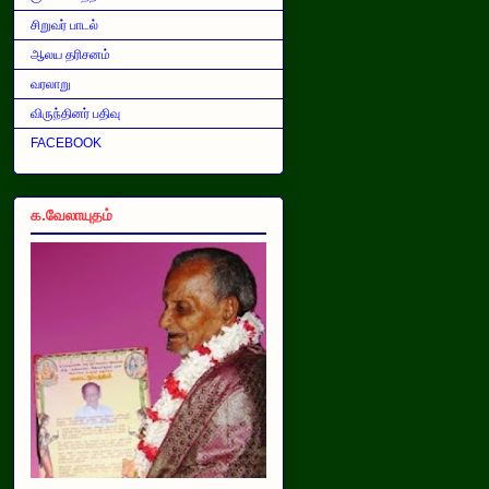
சிறுவர் பாடல்
ஆலய தரிசனம்
வரலாறு
விருந்தினர் பதிவு
FACEBOOK
க.வேலாயுதம்