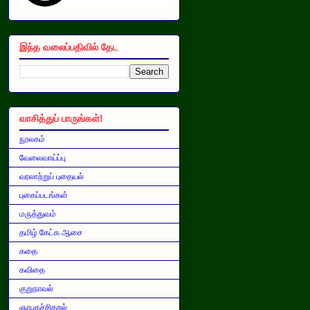
இந்த வலைப்பதிவில் தேட
வாசித்துப் பாருங்கள்!
நூலகம்
வேலைவாய்ப்பு
வரலாற்றுப் புதையல்
புகைப்படங்கள்
மருத்துவம்
தமிழ் கேட்க ஆசை
கதை
கவிதை
குறுநாவல்
ஞாபகச்சிதறல்