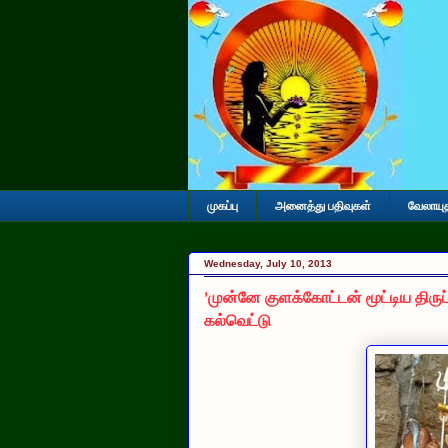
முகப்பு
அனைத்து பதிவுகள்
வேலாயு
Wednesday, July 10, 2013
'முன்னே குளக்கோட்டன் மூட்டிய திரு
கல்வெட்டு