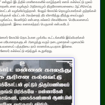
என்னும் இடத்தில் மாளிகைகளில் வாழ்ந்தனர் எனக் கல்வெட்டு மூலம்
மரணதண்டனை வழங்கும் அதிகாரமும் திருகோணமலையை ஆட்சிசெய்த
ோட்டன் வழங்கியிருந்தான். மேலும் கோயில் தொழும்பாளர்கள் குற்றங்கள்
ுகள் ஏற்பட்டால் அவற்றைத் தீர விசாரித்து தீர்த்து வைப்பதும்
ங்கப்பட வேண்டும் என்பதை எல்லாம் மிகவிரிவாக ‘பெரியவளமைப்
ிருந்தான். இவை கனகசுந்தரப் பெருமாள் என்பவரிடம்
ோணேசர் கோயில் தொடர்பான முக்கிய கூட்டங்களில் இவ்விபரங்கள்
சகல மரியாதைகளுடன் அழைத்து வரும் நடைமுறைகள் பழமையில்
ெரியவளமைப் பத்ததியை நாம் காணக்கூடியதாக இல்லை.
சர் கல்வெட்டு எடுத்துக் கூறுகிறது.