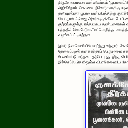
திருகோணமலை வன்னிபங்கள் “பூபாலகட்டு” 
அறிகிறோம். கொலை புரிவோர்களுக்கு 
தனியுண்ணா பூபால வன்னிபத்திற்கு குளக்க
செய்தால் அல்லது அவர்களுக்கிடையே பிணக்க
குற்றங்களுக்கு எத்தகைய தண்டனைகள் வழ
பத்ததிச் செப்பேடுகளில’ பொறித்து வைத்த
வழங்கப்பட்டிருந்தன.
இவர் நிலாவெளியில் வாழ்ந்து வந்தார். க
தேவைப்படின் கனகசுந்தரப் பெருமாளை 
பேணப்பட்டு வந்தன. தற்பொழுது இந்த ப
இச்செப்பேடுகளிலுள்ள விபரங்களையே கோணே