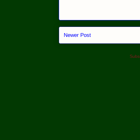
Newer Post
Subsc