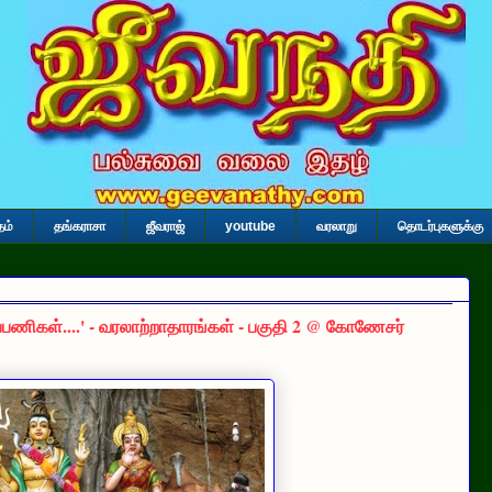
தம்
தங்கராசா
ஜீவராஜ்
youtube
வரலாறு
தொடர்புகளுக்கு
ப்பணிகள்....' - வரலாற்றாதாரங்கள் - பகுதி 2 @ கோணேசர்