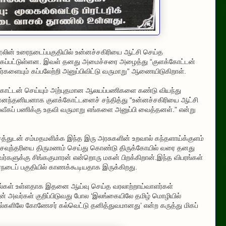
லின் உரைநடைப்பகுதியில் உன்னச்சகிரியை ஆட்சி செய்த
றிக்கப்பட்டுள்ளன. இவள் தனது அமைச்சரை அழைத்து “குளக்கோட்டன்
களையும் கப்பலேற்றி அனுப்பிவிட்டு வருமாறு” ஆணையிடுகிறாள்.
கோட்டன் செய்யும் அற்புதமான ஆலயப்பணிகளை கண்டு வியந்து
தன்னந்தனியனாக குளக்கோட்டனைச் சந்தித்து “உன்னச்சகிரியை ஆட்சி
தெய்வீகப் பணிக்கு உதவி வருமாறு எங்களை அனுப்பி வைத்தனள்.” என்று
்துடன் சம்மதமளிக்க இந்த இரு அரசுகளின் உறவால் கந்தளாய்க்குளம்
கசவுந்தரியை திருமணம் செய்து கொண்டு திருக்கோயில் வரை தனது
ளுக்கு சிங்ககுமாரன் என்றொரு மகன் பிறக்கிறான்.இந்த விபரங்கள்
டைப் பகுதியில் காணக்கூடியதாக இருக்கிறது.
ல்கள் உள்ளதாக இதனை ஆய்வு செய்த வரலாற்றாய்வாளர்கள்
நாதன் அவர்கள் குறிப்பிடுவது போல ‘இலங்கையிலே தமிழ் மொழியில்
நூல்களிலே கோணேசர் கல்வெட்டு தனித்துவமானது’ என்ற கருத்து மிகப்