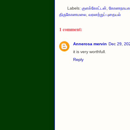
Labels:
குளக்கோட்டன்
,
கோணநாயகர
திருகோணமலை
,
வரலாற்றுப் புதையல்
1 comment:
Annerosa mervin
Dec 29, 20
it is very worthfull.
Reply