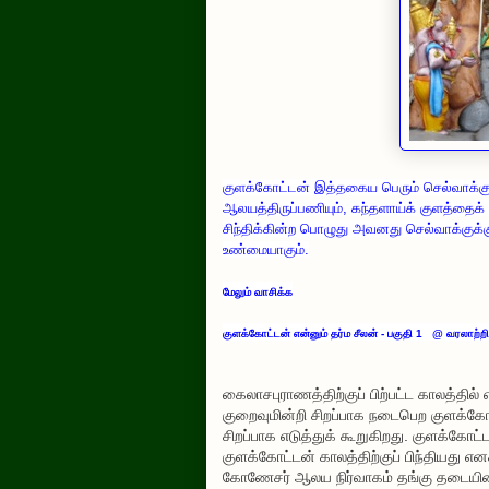
குளக்கோட்டன் இத்தகைய பெரும் செல்வாக
ஆலயத்திருப்பணியும், கந்தளாய்க் குளத்தைக்
சிந்திக்கின்ற பொழுது அவனது செல்வாக்குக
உண்மையாகும்.
மேலும் வாசிக்க
குளக்கோட்டன் என்னும் தர்ம சீலன் - பகுதி 1 @ வரலாற
கைலாசபுராணத்திற்குப் பிற்பட்ட காலத்தி
குறைவுமின்றி சிறப்பாக நடைபெற குளக்கோ
சிறப்பாக எடுத்துக் கூறுகிறது. குளக்கோ
குளக்கோட்டன் காலத்திற்குப் பிந்தியது என
கோணேசர் ஆலய நிர்வாகம் தங்கு தடையின்றி