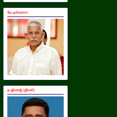
வே.தங்கராசா
த.ஜீவராஜ் (ஜீவன்)