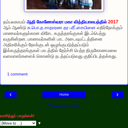
தம்பலகாமம்
ஆதி கோணேஸ்வரா மகா வித்தியாலயத்தில்
2017
ஆம் ஆண்டு
க.பொ.த சாதாரண தர பரீட்சையினை
எதிர்நோக்கும்
மாணவர்களுக்கான விசேட கருத்தரங்குகள் இடம்பெற்று
வருகின்றன. மாணவர்களின் பாட அடைவுமட்டத்தினை
அதிகரிக்கும் நோக்குடன் ஒழுங்குபடுத்தப்படும்
இக்கருத்தரங்குகள் பாடத்தில் தேர்ச்சி பெற்ற திருகோணமலை
வளவாளர்களைக் கொண்டு நடத்தப்படுவது குறிப்பிடத்தக்கது.
1 comment:
‹
›
Home
View web version
வாசித்துப் பாருங்கள்!
▼