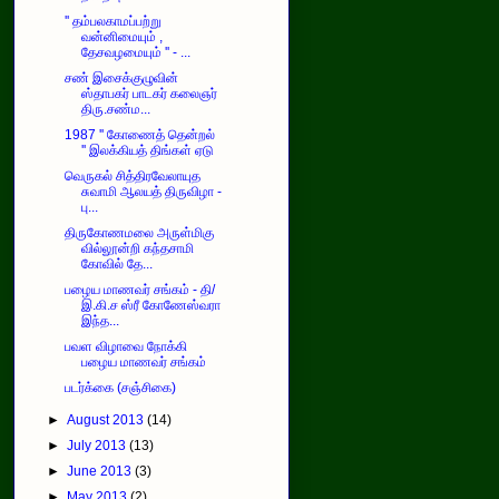
'' தம்பலகாமப்பற்று
வன்னிமையும் ,
தேசவழமையும் '' - ...
சண் இசைக்குழுவின்
ஸ்தாபகர் பாடகர் கலைஞர்
திரு.சண்ம...
1987 '' கோணைத் தென்றல்
'' இலக்கியத் திங்கள் ஏடு
வெருகல் சித்திரவேலாயுத
சுவாமி ஆலயத் திருவிழா -
பு...
திருகோணமலை அருள்மிகு
வில்லூன்றி கந்தசாமி
கோவில் தே...
பழைய மாணவர் சங்கம் - தி/
இ.கி.ச ஸ்ரீ கோணேஸ்வரா
இந்த...
பவள விழாவை நோக்கி
பழைய மாணவர் சங்கம்
படர்க்கை (சஞ்சிகை)
►
August 2013
(14)
►
July 2013
(13)
►
June 2013
(3)
►
May 2013
(2)