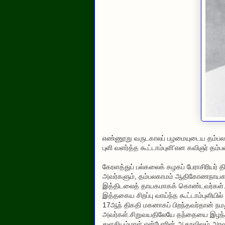
எண்ணூறு வருடகாலப் பழமையுடைய தம்பலகாமத்
புளி வளர்த்த கூட்டாம்புளி'என கவிஞர் தம்
கேரளத்துப் பல்கலைக் கழகப் பேராசிரியர் த
அவர்களும், தம்பலகாமம் ஆதிகோணநாயகர்
இத்திடலைத் தாயகமாகக் கொண்டவர்கள்
இத்தகைய சிறப்பு வாய்ந்த கூட்டாம்புளியில்
17ஆந் திகதி மகனாகப் பிறந்தவர்தான் நமத
அவர்கள்.சிறுவயதிலேயே தந்தையை இழந்த
துளசியம்மாள் என்போரின் ஆதரவிலும் அரவண