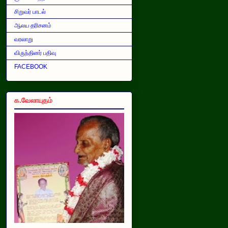
சிறுவர் பாடல்
ஆலய தரிசனம்
வரலாறு
விருந்தினர் பதிவு
FACEBOOK
க.வேலாயுதம்