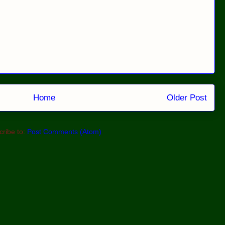
Home
Older Post
ribe to:
Post Comments (Atom)