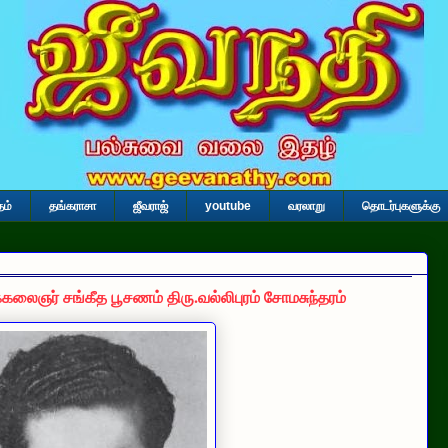
தம்
தங்கராசா
ஜீவராஜ்
youtube
வரலாறு
தொடர்புகளுக்கு
ர் சங்கீத பூசணம் திரு.வல்லிபுரம் சோமசுந்தரம்