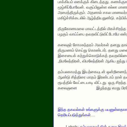
பாக்கியம் எனக்குக் கிடைத்தது. கணக்குக
மூழ்கிப்போவேன். வகுப்பிலுள்ள எல்லா மாணா
அமைந்திருக்கும். அதனால் சகல மாணவர்க
மகிழ்ச்சிக்கடலில் ஆழ்த்தியதுண்டு. கற்ப
திருகோணமலை மாவட்டத்தில் மிகச்சிறந
பழகும் வாய்ப்பை தவறவிட்டுவிட்டோமே என
கலைஞர் சோமசுந்தரம் அவர்கள் தனது தாய்
திருமணம் செய்து கொண்டார். தனது மன
இசையைக் கற்றுக்கொடுக்கத் தவறவில்லை. இ
,நிமலேந்திரன், விமலேந்திரன் ஆகிய ஐந்து
தம்பலகாமத்து இயற்கையுடன் ஒன்றிணைந்து
ஆண்டு சித்திரை மாதம் இரண்டாம் நாள் 
ரூபத்தில் வேட்டையாடி விட்டது. ஒரு ச
கலைஞனை இழந்தது எமது பிரதேசத்தி
இந்த தகவல்கள் உங்களுக்கு பயனுள்ளதாக இ
தெரியப்படுத்துங்கள்....
Labels:
தம்பலகாமத்தின் கலை இலக்கி