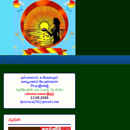
தம்பலகாமம். க.வேலாயுதம்
கலாபூசணம் வே.தங்கராசா
Dr.த.ஜீவராஜ்
ஆகியோரின் படைப்புகள் அடங்கிய
பல்சுவை வலை இதழ்
13.08.2008
tjeevaraj78@gmail.com
ஆதினி