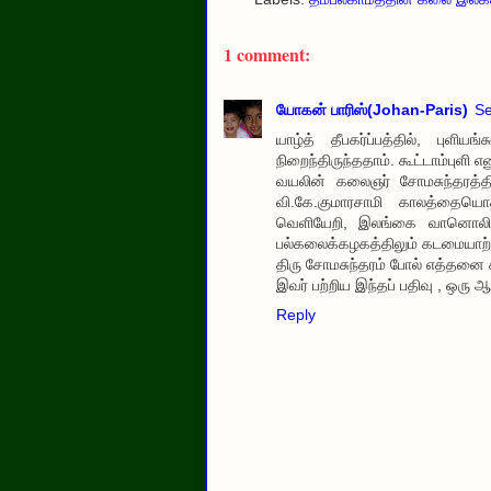
1 comment:
யோகன் பாரிஸ்(Johan-Paris)
Se
யாழ்த் தீபகர்ப்பத்தில், புளி
நிறைந்திருந்ததாம். கூட்டாம்புளி எ
வயலின் கலைஞர் சோமசுந்தரத்த
வி.கே.குமாரசாமி காலத்தைய
வெளியேறி, இலங்கை வானொலியில்
பல்கலைக்கழகத்திலும் கடமையாற்றி
திரு சோமசுந்தரம் போல் எத்தனை கல
இவர் பற்றிய இந்தப் பதிவு , ஒரு
Reply