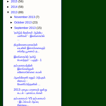
►
2015
(56)
►
2014
(58)
▼
2013
(89)
►
November 2013
(7)
►
October 2013
(23)
▼
September 2013
(15)
'தமிழ்த் தேரர்கள் ஆற்றிய
பணிகள்' - இலங்கையில்
...
திருகோணமலையின்
வயலின் இசைக்கலைஞர்
சங்கீத பூசணம் த...
இலங்கையில் 'தமிழ்
பௌத்தம்' - பகுதி - 1
தம்பலகாமத்தின்
இளங்கவிஞன்
கணேசபிள்ளை சுமன்
ஆலங்கேணி எனும் அற்புதக்
கிராமம் -
கேணிப்பித்தனின் ...
2013 பழைய மாணவர் ஒன்று
கூடல் - புகைப்படங்கள்
தம்பலகாமம் VS தம்பலகமம்
- இடப்பெயர் ஆய்வு
நிறைவுப...