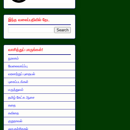
இந்த வலைப்பதிவில் தேட
வாசித்துப் பாருங்கள்!
நூலகம்
வேலைவாய்ப்பு
வரலாற்றுப் புதையல்
புகைப்படங்கள்
மருத்துவம்
தமிழ் கேட்க ஆசை
கதை
கவிதை
குறுநாவல்
ஞாபகச்சிதறல்