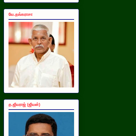
வே.தங்கராசா
த.ஜீவராஜ் (ஜீவன்)