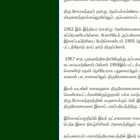
திரு.சோமசுந்தரம் தனது ஆரம்பக்கல்லியை
விபுலானந்தாக்கல்லூரியிலும், தம்பலகாமம் மக
1952 இல் இந்தியா சென்று அண்ணாமலைப்
சுப்பிரமணியபிள்ளை, பேராசிரியர் கும்ப
இசைப்பயிற்சியை மேற்கொண்டார்.1955 ஆம
பட்டத்தோடு தாய் நாடு திரும்பினார்.
1957 தை முதலாந்திகதியிலிருந்து தம்பல
கடமையாற்றினார்.பின்னர் 1958இல் மட்டக்க
கொண்டு உதவி ஆசிரியராக பதுளையிலும் பசறை 
கலவன் பாடசாலையிலும் திருகோணமலை இராம
இவர் வயலின் கலைஞராக திருகோணமலையில் 
வெளிமாவட்டங்களிலிருந்துதான் பக்க வாத
திரு.சோமசுந்தரத்தின் வருகைக்குப் பின்
திருகோணமலை இசைப் பாரம்பரியத்திற்கு
இக்காலப்பகுதியில் இவர் தட்சணகான சப
பெற்ற இசை நிகழ்சிசிகள் அனைத்திலும்
தம்பலகாமம் மகாவித்தியாலயத்தில் இவர் உ