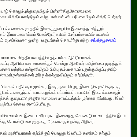
 யாழ் கொழும்புத்துறையிலும் பின்னர்திருகோணமலை
ா வித்தியாலத்திலும் கற்று எஸ்.எஸ்.ஸி. பரீட்சையிலும் சித்தி பெற்றார்.
 பல்கலைக்கழகத்தில் இசைத்துறையில் இணைந்து சித்தூர்
கோணம் இராசமாணிக்கம் போன்றோர்களின் மேற்பார்வையில் வயலின்
் ஆண்டுவரை மூன்று வருடங்கள் தொடர்ந்து கற்று
சங்கீதபூசணம்
காமம் மகாவித்தியாலயத்தில் தற்காலிக ஆசிரியராகக்
ளப்பு ஆசிரிய கலாசாலைக்குச் சென்று ஆசிரியர் பயிற்சியை முடித்துக்
மத்திய கல்லூரியிலும் பின்பு தம்பலகாமம் புதுக்குயிருப்பு தமிழ்
கிருஸ்ணமிசன் இந்துக்கல்லூவியிலும் கற்பித்தார்.
கால் பதிக்கும் முன்னர் இங்கு நடைபெற்ற இசை நிகழ்ச்சிகளுக்கு
்தியக் கலைஞர்கள் வரவழைக்கப் பட்டார்கள். வயலின் இசைக்கலைஞர்
 இந்தக் குறைபாடு திருகோணமலை மாவட்டத்தில் முற்றாக நீங்கியது. இவர்
 ஆற்றிய சேவை அளப்பெரியது.
ையில் வயலின் இசையாசிரியராக இணைந்து கொண்டு மாவட்டத்தில் இடம்
 பங்கு கொண்டு உழைத்ததை அனைவரும் நன்கு அறிவர்.
தவி ஆசிரியராகக் கற்பிக்கும் பொழுது இவரிடம் கணிதம் கற்கும்