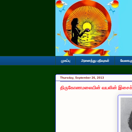
முகப்பு
அனைத்து பதிவுகள்
வேலாயு
Thursday, September 26, 2013
திருகோணமலையின் வயலின் இசைக்கலைஞ