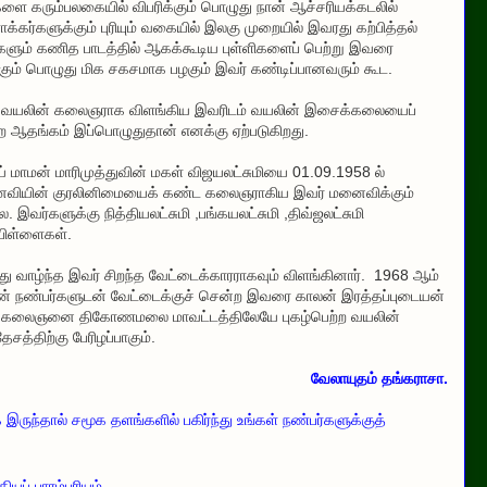
ளை கரும்பலகையில் விபரிக்கும் பொழுது நான் ஆச்சரியக்கடலில்
க்கர்களுக்கும் புரியும் வகையில் இலகு முறையில் இவரது கற்பித்தல்
ளும் கணித பாடத்தில் ஆகக்கூடிய புள்ளிகளைப் பெற்று இவரை
ிக்கும் பொழுது மிக சகசமாக பழகும் இவர் கண்டிப்பானவரும் கூட.
்த வயலின் கலைஞராக விளங்கிய இவரிடம் வயலின் இசைக்கலையைப்
்ற ஆதங்கம் இப்பொழுதுதான் எனக்கு ஏற்படுகிறது.
 மாமன் மாரிமுத்துவின் மகள் விஜயலட்சுமியை 01.09.1958 ல்
ைவியின் குரலினிமையைக் கண்ட கலைஞராகிய இவர் மனைவிக்கும்
வர்களுக்கு நித்தியலட்சுமி ,பங்கயலட்சுமி ,திவ்ஜலட்சுமி
 பிள்ளைகள்.
 வாழ்ந்த இவர் சிறந்த வேட்டைக்காரராகவும் விளங்கினார். 1968 ஆம்
தன் நண்பர்களுடன் வேட்டைக்குச் சென்ற இவரை காலன் இரத்தப்புடையன்
ிறந்த கலைஞனை திகோணமலை மாவட்டத்திலேயே புகழ்பெற்ற வயலின்
ற்கு பேரிழப்பாகும்.
வேலாயுதம் தங்கராசா.
ருந்தால் சமூக தளங்களில் பகிர்ந்து உங்கள் நண்பர்களுக்குத்
யப் பாரம்பரியம்