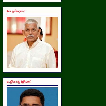
வே.தங்கராசா
த.ஜீவராஜ் (ஜீவன்)