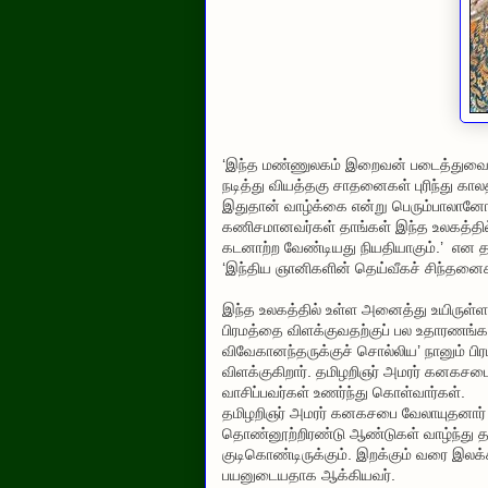
‘இந்த மண்ணுலகம் இறைவன் படைத்துவைத்
நடித்து வியத்தகு சாதனைகள் புரிந்து கால
இதுதான் வாழ்க்கை என்று பெரும்பாலானோர
கணிசமானவர்கள் தாங்கள் இந்த உலகத்தில்
கடனாற்ற வேண்டியது நியதியாகும்.’
என த
‘இந்திய ஞானிகளின் தெய்வீகச் சிந்தனைகள்’
இந்த உலகத்தில் உள்ள அனைத்து உயிருள்ள,
பிரமத்தை விளக்குவதற்குப் பல உதாரணங்கள
விவேகானந்தருக்குச் சொல்லிய’ நானும் பிரம்ம
விளக்குகிறார். தமிழறிஞர் அமரர் கனக
வாசிப்பவர்கள் உணர்ந்து கொள்வார்கள்.
தமிழறிஞர் அமரர் கனகசபை வேலாயுதனார் த
தொண்னூற்றிரண்டு ஆண்டுகள் வாழ்ந்து தமிழ
குடிகொண்டிருக்கும். இறக்கும் வரை இலக்
பயனுடையதாக ஆக்கியவர்.