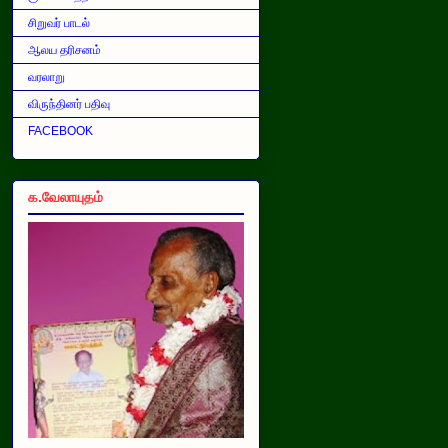
சிறுவர் பாடல்
ஆலய தரிசனம்
வரலாறு
விருந்தினர் பதிவு
FACEBOOK
க.வேலாயுதம்