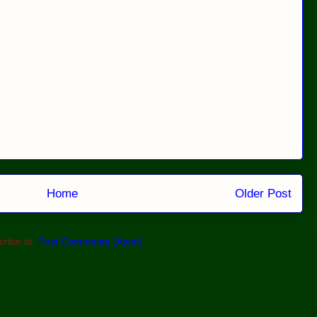
Home
Older Post
ribe to:
Post Comments (Atom)