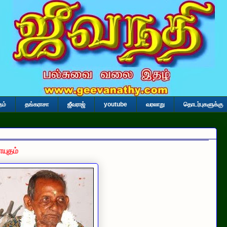
தம்
தங்கராசா
ஜீவராஜ்
youtube
வரலாறு
தொடர்புகளுக்கு
யுதம்