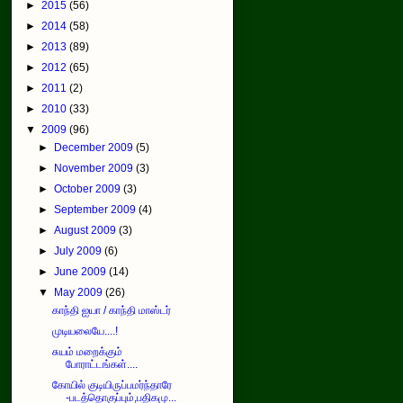
►
2015
(56)
►
2014
(58)
►
2013
(89)
►
2012
(65)
►
2011
(2)
►
2010
(33)
▼
2009
(96)
►
December 2009
(5)
►
November 2009
(3)
►
October 2009
(3)
►
September 2009
(4)
►
August 2009
(3)
►
July 2009
(6)
►
June 2009
(14)
▼
May 2009
(26)
காந்தி ஐயா / காந்தி மாஸ்டர்
முடியலையே....!
சுயம் மறைக்கும்
போராட்டங்கள்....
கோயில் குடியிருப்பமர்ந்தாரே
-படத்தொகுப்பும்,பதிகமு...