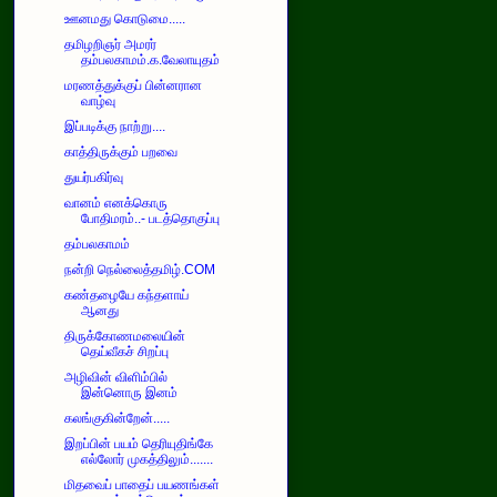
ஊனமது கொடுமை.....
தமிழறிஞர் அமரர்
தம்பலகாமம்.க.வேலாயுதம்
மரணத்துக்குப் பின்னரான
வாழ்வு
இப்படிக்கு நாற்று....
காத்திருக்கும் பறவை
துயர்பகிர்வு
வானம் எனக்கொரு
போதிமரம்..- படத்தொகுப்பு
தம்பலகாமம்
நன்றி நெல்லைத்தமிழ்.COM
கண்தழையே கந்தளாய்
ஆனது
திருக்கோணமலையின்
தெய்வீகச் சிறப்பு
அழிவின் விளிம்பில்
இன்னொரு இனம்
கலங்குகின்றேன்.....
இறப்பின் பயம் தெரியுதிங்கே
எல்லோர் முகத்திலும்.......
மிதவைப் பாதைப் பயணங்கள்