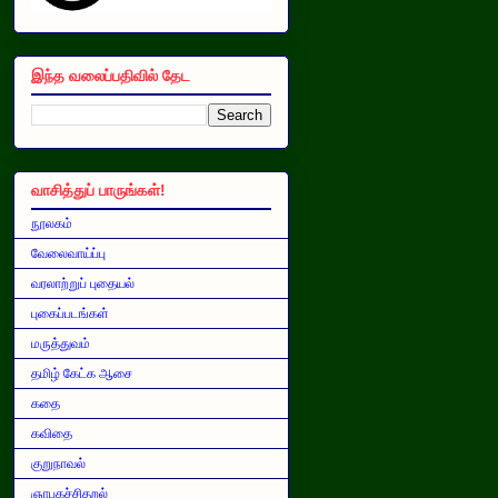
இந்த வலைப்பதிவில் தேட
வாசித்துப் பாருங்கள்!
நூலகம்
வேலைவாய்ப்பு
வரலாற்றுப் புதையல்
புகைப்படங்கள்
மருத்துவம்
தமிழ் கேட்க ஆசை
கதை
கவிதை
குறுநாவல்
ஞாபகச்சிதறல்