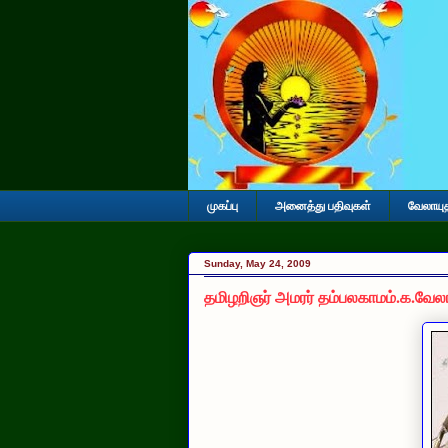
முகப்பு
அனைத்து பதிவுகள்
வேலாயு
Sunday, May 24, 2009
தமிழறிஞர் அமரர் தம்பலகாமம்.க.வேலா