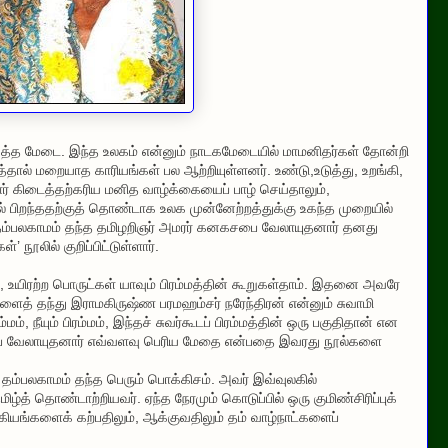
த மேடை. இந்த உலகம் என்னும் நாடகமேடையில் மாமனிதர்கள் தோன்றி
த்தால் மறையாத காரியங்கள் பல ஆற்றியுள்ளனர். உண்டு,உடுத்து, உறங்கி,
் கிடைத்தற்கரிய மனித வாழ்க்கையைப் பாழ் செய்தாலும்,
 பிறந்ததற்குத் தொண்டாக உலக முன்னேற்றத்துக்கு உகந்த முறையில்
ம்பலகாமம் தந்த தமிழறிஞர் அமரர் கனகசபை வேலாயுதனார் தனது
 நூலில் குறிப்பிட்டுள்ளார்.
 உயிரற்ற பொருட்கள் யாவும் பிரம்மத்தின் கூறுகள்தாம். இதனை அவரே
ைத் தந்து இராமகிருஷ்ண பரமஹம்சர் நரேந்திரன் என்னும் சுவாமி
ம், நீயும் பிரம்மம், இந்தச் சுவர்கூடப் பிரம்மத்தின் ஒரு பகுதிதான் என
சபை வேலாயுதனார் எவ்வளவு பெரிய மேதை என்பதை இவரது நூல்களை
ம்பலகாமம் தந்த பெரும் பொக்கிசம். அவர் இவ்வுலகில்
்த் தொண்டாற்றியவர். ஏந்த நேரமும் கொடுப்பில் ஒரு குமிண்சிரிப்புக்
கியங்களைக் கற்பதிலும், ஆக்குவதிலும் தம் வாழ்நாட்களைப்