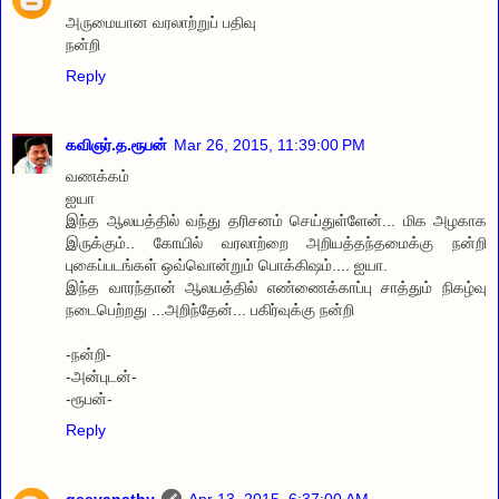
அருமையான வரலாற்றுப் பதிவு
நன்றி
Reply
கவிஞர்.த.ரூபன்
Mar 26, 2015, 11:39:00 PM
வணக்கம்
ஐயா
இந்த ஆலயத்தில் வந்து தரிசனம் செய்துள்ளேன்... மிக அழகாக
இருக்கும்.. கோயில் வரலாற்றை அறியத்தந்தமைக்கு நன்றி
புகைப்படங்கள் ஒவ்வொன்றும் பொக்கிஷம்.... ஐயா.
இந்த வாரந்தான் ஆலயத்தில் எண்ணைக்காப்பு சாத்தும் நிகழ்வு
நடைபெற்றது ...அறிந்தேன்... பகிர்வுக்கு நன்றி
-நன்றி-
-அன்புடன்-
-ரூபன்-
Reply
geevanathy
Apr 13, 2015, 6:37:00 AM