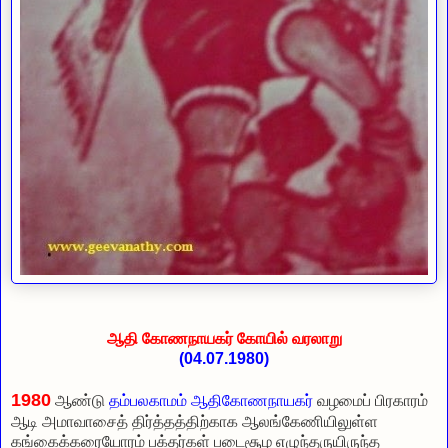
ஆதி கோணநாயகர் கோயில் வரலாறு
(04.07.1980)
1980
ஆண்டு
தம்பலகாமம் ஆதிகோணநாயகர்
வழமைப் பிரகாரம்
ஆடி அமாவாசைத் திர்த்தத்திற்காக ஆலங்கேணியிலுள்ள
கங்கைக்கரையோரம் பக்தர்கள் படைசூழ எழுந்தருயிருந்த