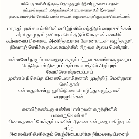
எம்பெருமானின் திருவடி தொழுது இயற்றினர் பூசனை பலநாள்
நம்புமவ்வடியார் படுதுயர்கண்டு நாயகனானபேர் இறைவன்
தம்பலகாமத்தில் கோயிலொன்றமையக் கருணையாற்றிருவுளங் கொண்டான்
மாருதப்புரவிக வல்லியின் வயிற்றினில் வந்திடும் வரராசசிங்கன்
சீர்மிகுஈழ நாட்டினிலரசு செய்திடும் போதவன் கனவில்
கூர்வளைப் பிறையை அணிந்தவரான கோணநாயகர் எழுந்தருளி
நீர்வளஞ் செறிந்த தம்பலகாமத்தில் நிறுவுக ஆலய மென்றார்.
மன்னனே! நாமும் மலைதருமகளும் மற்றுள கணங்களுமுறைய
செந்நெலால் நிறையும் தம்பலகாமத்தில் சிறப்புறக்
கோயிலொன்றமைப்பாய்
முன்னம் நீ செய்த வினையெலாமிதனால் முடிந்திடு மென்றுரை
செய்தான்
என்னதுவென்று துயில்நிலை யொழிந்து எழுந்தனன்
வரராஜசிங்கன்.
கனவிற்கண்டது என்னே! என்றவன் கருத்தினில்
பலவாறுவெண்ணி
வினைதனைப்போக்கும் ஈசனின் ஆணை என்றதை மகிழ்வுடன்
ஏற்று
நினைவினிலினிக்கும் நெஞ்சிடையமர்ந்த நிர்மலனடியினைத்