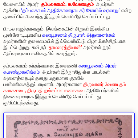
வேளையில் அமரர்
தம்பலகாமம். க.வேலாயுதம்
அவர்கள்
ஆக்கிய
‘தம்பலகாமம் ஆதிகோணநாயகர் கோயில் வரலாறு’
என்ற
தலைப்பில் அமைந்த இந்நூல் வெளியீடு செய்யப்பட்டது.
பிரபல எழுத்தாளரும், இலங்கையின் சிறுவர் இலக்கிய
முன்னோடியுமாகிய
கலாபூசணம் திரு.எஸ்.அருளானந்தம்
அவர்களின் தலைமையில் இவ்வெளியீட்டு விழா மிகச்சிறப்பாக
இடம்பெற்றது. கவிஞர்
‘தாமரைத்தீவான்’
அவர்கள் நூல்
ஆய்வுரையை கவிதையில் உரைத்தார்.
தம்பலகாமம் கந்தர்வகான இசைமணி
கலாபூசணம் அமரர்
க.சண்முகலிங்கம்
அவர்கள் இந்நூலிலுள்ள பாடல்கள்
அனைத்தையும் தனது மதுரமான குரலில்
பண்ணிசைத்துப்பாடினார். அமரர்களான
திருவாளர் வேலாயுதம்
கனகசபை, திருமதி தங்கம்மா கனகசபை
ஆகியோர்களின்
நினைவுமலராக இந்நூல் வெளியீடு செய்யப்பட்டது
குறிப்பிடத்தக்கது.