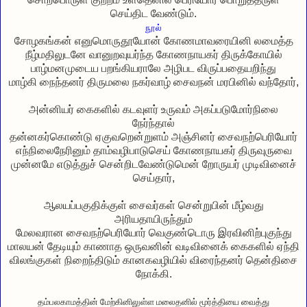
செய்திட வேண்டும்.
நூல்
சோழகங்கன் எனுமொருதூயோன் கோணமாவரையினி லமைத்த
நீழ்மதிலுடனே வானுறவுயர்ந்த கோணநாயகர் திருக்கோயில்
பாழ்மனமுடைய பறங்கியராலே அழிபட விருப்பதையறிந்து
மாழ்கி நைந்தனர் திருமலை நகர்வாழ் சைவநன் மரபினில் வந்தோர்,
அன்னியர் கைகளில் கடவுளர் உருவம் அகப்படுமோர்நிலை
நேர்ந்தால்
தன்னகர்கொண்டு ஏகுவறென்றுளம் அஞ்சினர் சைவநற்பெரியோர்
எந்நிலைநேரினும் தாம்வழிபாடுசெய் கோணநாயகர் திருவுருவை
முன்னமே எடுத்துச் சென்றிடவேண்டுமென் றோருயர் முடிவினைச்
செய்தார்,
ஆலயப்பகுதிக்குள் சைவர்கள் சென்றுபின் மீழ்வது
அரியதாயிருந்தும்
மேலவரான சைவநற்பெரியோர் வெகுண்டொரு இரவினிற்புகுந்து
மாலயன் தேடியும் காணாத ஒருவனின் வடிவினைக் கைகளில் ஏந்தி
விலங்குகள் நிறைந்திடும் கானகவழியில் விரைந்தனர் தென்திசை
நோக்கி.
தம்பலகாமத்தின் மேற்கினிலுள்ள மலைதனில் மூர்த்தியை வைத்து