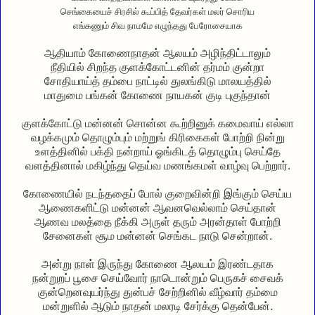
செங்கையைச் சிரசில் கூப்பித் தேவர்கள் மலர் சொரிய
எங்கணும் சிவ நாமமே எழுந்தது பேரோசையாக
ஆதியாம் கோணைநாதன் ஆலயம் அழிந்திட்டாலும்
நீதியில் சிறந்த குளக்கோட்டனின் தர்மம் குன்றா
சோதியாய்த் தம்பை நாட்டில் துலங்கிடு மாலயத்தில்
மாதுமை பங்கன் கோணை நாயகன் குடி புகுந்தான்
குளக்கோட்டு மன்னன் சொன்ன கூற்றினுக் கமைவாய் எல்லா
வழக்கமும் தொழும்பும் மற்றுங் கிரிகைகள் போற்றி நின்று
உளத்தினில் பக்தி நன்றாய் ஓங்கிடத் தொழும்பு செய்தே
வளத்தினால் மகிழ்ந்து தெய்வ மணங்கமள் வாழ்வு பெற்றார்.
கோணையில் நடந்ததைப் போல் குறைவின்றி இங்கும் செய்ய
ஆணைகளிட்டு மன்னன் ஆவனவெல்லாம் செய்தான்
ஆணவ மலத்தை நீக்கி அருள் தரும் அரன்தாள் போற்றி
சேனைகள் சூம மன்னன் செங்கட நாடு சென்றான்.
அன்று நாள் இருந்து கோணை ஆலயம் இரண்டதாக
நன்றுறப் பூசை செய்வோர் நாடொன்றும் பெருகச் சைவக்
குன்றெனவுயர்ந்து துன்பச் சேற்றினில் வீழ்வார் தம்மை
மன்றுளில் ஆடும் நாதன் மலரடி சேர்க்கு தென்பேன்.