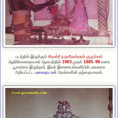
படத்தில் இருக்கும்
சிவஸ்ரீ
ந.நாகேஸ்வரக் குருக்கள்
ஆதிகோணநாயகர் ஆலயத்தில்
1963
முதல்
1985- 86
வரை
பூசகராக இருந்தார். இவர் இணையவெளியில் பரவலாக
அறியப்பட்ட
மலைநாடான்
அவர்களின் தந்தையாவார்.