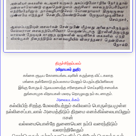
திருச்சிற்றம்பலம்
(விநாயகர் துதி)
கங்கை சூடிய கோணயங்கடவுளின் கருத்தை விட்டகலாத
மங்கை தன்னோடு தம்பலகாம மெனும் பெரும்பதியினிலமர
இங்கு மோருயர் ஆலயமமைந்த சரிதையைச் செய்யுளிற் சமைக்க
துங்கமாமுக விநாயகன் மலரடி தொழுவது நம் கடனாகும்.
அவையடக்கம்
கல்வியிற் சிறந்த மேலவரியற்றும் கவிவளம் பொருள்நயமுள்ள
நல்லிசைப்பாடலால் அமைத்திடும் திறமை எனக்கில்லையாயினும்
ஈசன்
வல்லமையொன்றே துணையென நம்பி வரைந்திடும்
வலராற்றிலேதும்
சொற்பொருள் குற்றம் உளதெனில் பெரியோர் பொறுத்தருள்