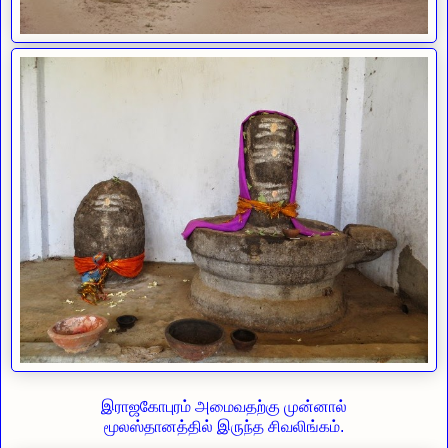
இராஜகோபுரம் அமைவதற்கு முன்னால்
மூலஸ்தானத்தில்
இருந்த
சிவலிங்கம்.