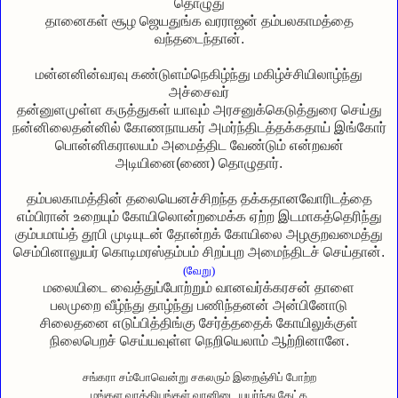
தொழுது
தானைகள் சூழ ஜெயதுங்க வரராஜன் தம்பலகாமத்தை
வந்தடைந்தான்.
மன்னனின்வரவு கண்டுளம்நெகிழ்ந்து மகிழ்ச்சியிலாழ்ந்து
அச்சைவர்
தன்னுளமுள்ள கருத்துகள் யாவும் அரசனுக்கெடுத்துரை செய்து
நன்னிலைதன்னில் கோணநாயகர் அமர்ந்திடத்தக்கதாய் இங்கோர்
பொன்னிகராலயம் அமைத்திட வேண்டும் என்றவன்
அடியினை(ணை) தொழுதார்.
தம்பலகாமத்தின் தலையெனச்சிறந்த தக்கதானவோரிடத்தை
எம்பிரான் உறையும் கோயிலொன்றமைக்க ஏற்ற இடமாகத்தெரிந்து
கும்பமாய்த் தூபி முடியுடன் தோன்றக் கோயிலை அழகுறவமைத்து
செம்பினாலுயர் கொடிமரஸ்தம்பம் சிறப்புற அமைந்திடச் செய்தான்.
(வேறு)
மலையிடை வைத்துப்போற்றும் வானவர்க்கரசன் தாளை
பலமுறை வீழ்ந்து தாழ்ந்து பணிந்தனன் அன்பினோடு
சிலைதனை எடுப்பித்திங்கு சேர்த்ததைக் கோயிலுக்குள்
நிலைபெறச் செய்யவுள்ள நெறியெலாம் ஆற்றினானே.
சங்கரா சம்போவென்று சகலரும் இறைஞ்சிப் போற்ற
மங்கள வாத்தியங்கள் வானிடை யுயர்ந்து கேட்க